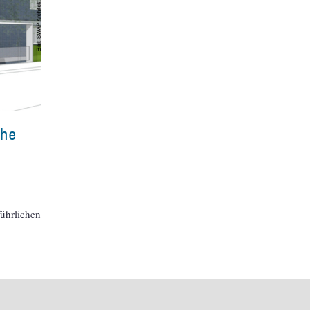
che
führlichen