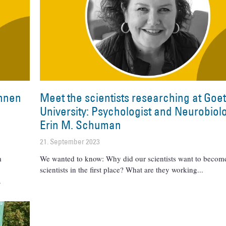
innen
Meet the scientists researching at Goe
University: Psychologist and Neurobiolo
Erin M. Schuman
21. September 2023
m
We wanted to know: Why did our scientists want to becom
r
scientists in the first place? What are they working