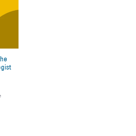
the
gist
e