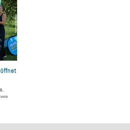
öffnet
B,
losen