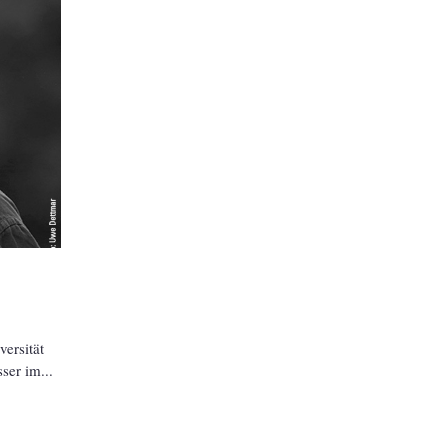
ersität
sser im