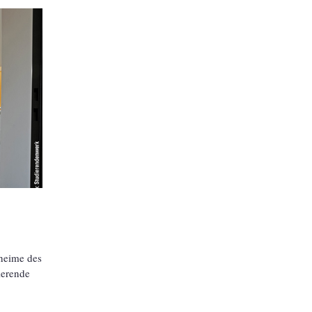
heime des
ierende