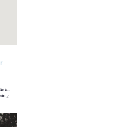
r
die im
ntrag