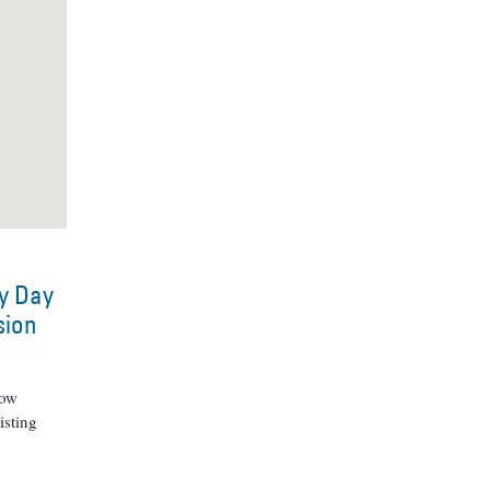
ty Day
sion
now
isting