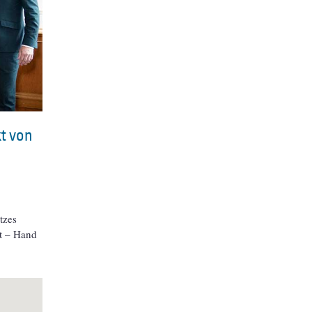
t von
tzes
ft – Hand