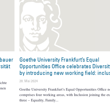
ubauer
Goethe University Frankfurt’s Equal
sität
Opportunities Office celebrates Diversi
by introducing new working field: inclu
28. Mai 2024
ichte
enen
Goethe University Frankfurt’s Equal Opportunities Office 
comprises four working areas, with Inclusion joining the ex
three – Equality, Family