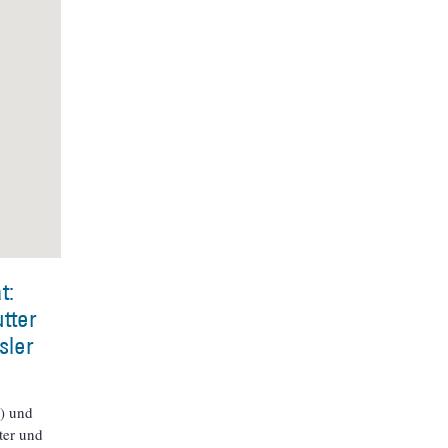
t:
tter
sler
) und
ter und