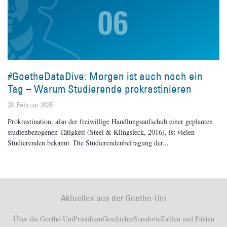
#GoetheDataDive: Morgen ist auch noch ein
Tag – Warum Studierende prokrastinieren
28. Februar 2025
Prokrastination, also der freiwillige Handlungsaufschub einer geplanten
studienbezogenen Tätigkeit (Steel & Klingsieck, 2016), ist vielen
Studierenden bekannt. Die Studierendenbefragung der
Aktuelles aus der Goethe-Uni
Über die Goethe-Uni
Präsidium
Geschichte
Standorte
Zahlen und Fakten