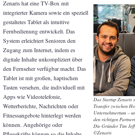
Zenaris hat eine TV-Box mit
integrierter Kamera sowie ein speziell
gestaltetes Tablet als intuitive
Fernbedienung entwickelt. Das
System erleichtert Senioren den
Zugang zum Internet, indem es
digitale Inhalte unkompliziert über
den Fernseher verfügbar macht. Das
Tablet ist mit großen, haptischen
Tasten versehen, die individuell mit
Apps wie Videotelefonie,
Das Startup Zenaris s
Wetterberichte, Nachrichten oder
Transfer zwischen Ho
Unternehmertum – und
Fitnessangebote hinterlegt werden
den richtigen Partner
können. Angehörige oder
Die Gründer Tim Jef
©Zenaris
Pflegekräfte können so die Inhalte