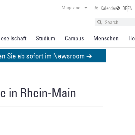
Magazine
Kalender
DE
EN
esellschaft
Studium
Campus
Menschen
Ho
den Sie ab sofort im Newsroom ➔
ne in Rhein-Main