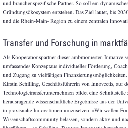
und branchenspezifische Partner. So soll ein dynamische
Gründungsökosystem entstehen. Das Ziel lautet, bis 203
und die Rhein-Main- Region zu einem zentralen Innovat
Transfer und Forschung in marktf
Als Kooperationspartner dieser ambitionierten Initiative s
umfassendes Konzeptaus individueller Förderung, Coachin
und Zugang zu vielfältigen Finanzierungsmöglichkeiten. 
Kirstin Schilling, Geschäftsführerin von Innovectis, auf 
Technologietransferunternehmen bildet eine Schnittstelle 
herausragende wissenschaftliche Ergebnisse aus der Univer
in praxisnahe Innovationen umzusetzen. »Wir wollen For
Wissenschaftscommunity belassen, sondern aktiv und nac
überführen«, so Schilling. Der von Innovectis betriebene