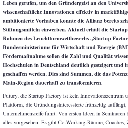
Leben gerufen, um den Gründergeist an den Universi
wissenschaftliche Innovationen effektiv in marktfäh
ambitionierte Vorhaben konnte die Allianz bereits ze
Stiftungsmitteln einwerben. Aktuell erhält die Startu
Rahmen des Leuchtturmwettbewerbs „Startup Factori
Bundesministeriums für Wirtschaft und Energie (BMW
Fördermaßnahme sollen die Zahl und Qualität wisse
Hochschulen in Deutschland deutlich gesteigert und i
geschaffen werden. Dies sind Summen, die das Potenzi
Main-Region dauerhaft zu transformieren.
Futury, die Startup Factory ist kein Innovationszentrum un
Plattform, die Gründungsinteressierte frühzeitig auffängt,
Unternehmensreife führt. Von ersten Ideen in Seminaren b
alles vorgesehen. Es gibt Co-Working-Räume, Coaches,