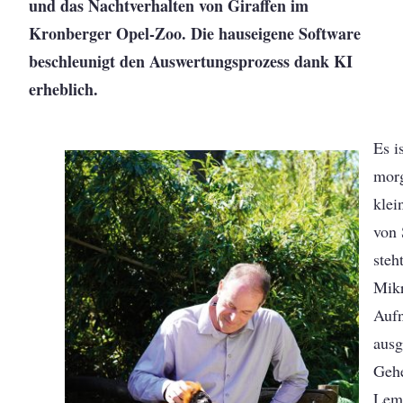
und das Nachtverhalten von Giraffen im
Kronberger Opel-Zoo. Die hauseigene Software
beschleunigt den Auswertungsprozess dank KI
erheblich.
Es i
morg
klei
von 
steh
Mik
Auf
ausg
Geh
Lem