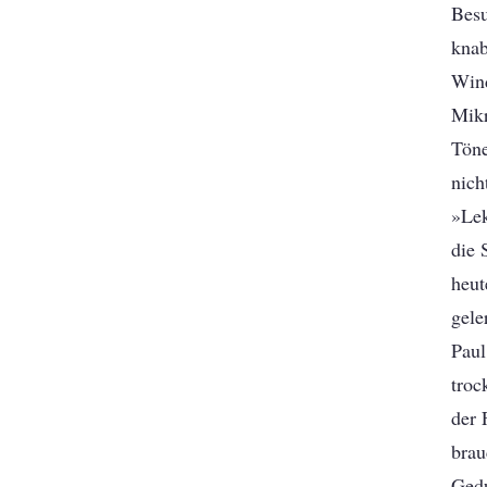
Bes
kna
Wind
Mikr
Töne
nich
»Lek
die 
heut
geler
Paul
troc
der 
brau
Gedu