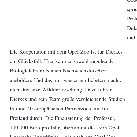
spri
Prof
Dida
und 
Die Kooperation mit dem Opel-Zoo ist für Dierkes
ein Glücksfall. Hier kann er sowohl angehende
Biologielehrer als auch Nachwuchsforscher
ausbilden. Und das tun, was er am liebsten macht:
nicht-invasive Wildtierforschung. Dazu führen
Dierkes und sein Team große vergleichende Studien
in rund 40 europäischen Partnerzoos und im
Freiland durch. Die Finanzierung der Professur,
100.000 Euro pro Jahr, übernimmt die »von Opel
Hessische Zoostiftung«, die auch den Opel-Zoo