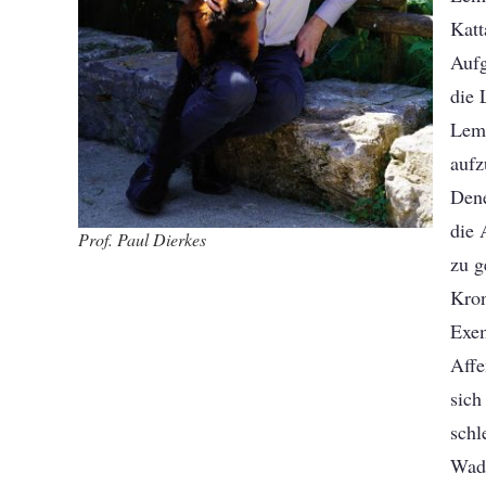
Katt
Aufg
die 
Lem
auf
Dene
die
Prof. Paul Dierkes
zu g
Kro
Exem
Affe
sich
schl
Wad