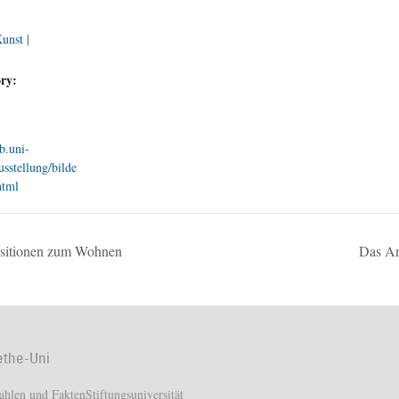
unst |
ry:
b.uni-
usstellung/bilde
html
itionen zum Wohnen
Das An
ethe-Uni
ahlen und Fakten
Stiftungsuniversität