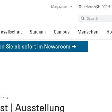
Magazine
Kalender
DE
EN
esellschaft
Studium
Campus
Menschen
Ho
den Sie ab sofort im Newsroom ➔
ellung
t | Ausstellung