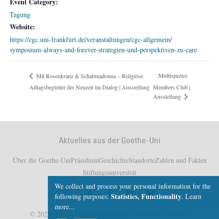
Event Category:
Tagung
Website:
https://cgc.uni-frankfurt.de/veranstaltungen/cgc-allgemein/
symposium-always-and-forever-strategien-und-perspektiven-zu-care
Multispezies
Mit Rosenkranz & Schabmadonna – Religiöse
Alltagsbegleiter der Neuzeit im Dialog | Ausstellung
Members Club |
Ausstellung
Aktuelles aus der Goethe-Uni
Über die Goethe-Uni
Präsidium
Geschichte
Standorte
Zahlen und Fakten
Stiftungsuniversität
We collect and process your personal information for the
Statistics, Functionality
following purposes:
.
Learn
more...
© 2025 Goethe-Universität Frankfurt am Main |
Imprint
|