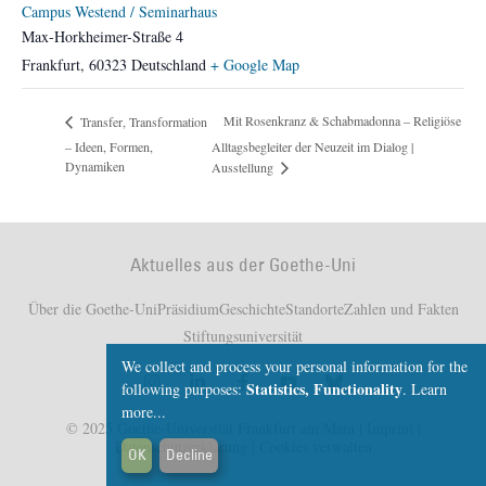
Campus Westend / Seminarhaus
Max-Horkheimer-Straße 4
Frankfurt
,
60323
Deutschland
+ Google Map
Mit Rosenkranz & Schabmadonna – Religiöse
Transfer, Transformation
– Ideen, Formen,
Alltagsbegleiter der Neuzeit im Dialog |
Dynamiken
Ausstellung
Aktuelles aus der Goethe-Uni
Über die Goethe-Uni
Präsidium
Geschichte
Standorte
Zahlen und Fakten
Stiftungsuniversität
We collect and process your personal information for the
Statistics, Functionality
following purposes:
.
Learn
more...
© 2025 Goethe-Universität Frankfurt am Main |
Imprint
|
Datenschutzerklärung
|
Cookies verwalten
OK
Decline