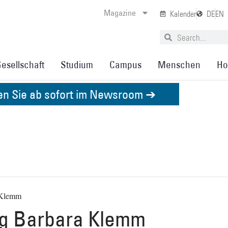
Magazine
Kalender
DE
EN
esellschaft
Studium
Campus
Menschen
Ho
den Sie ab sofort im Newsroom ➔
 Klemm
ng Barbara Klemm