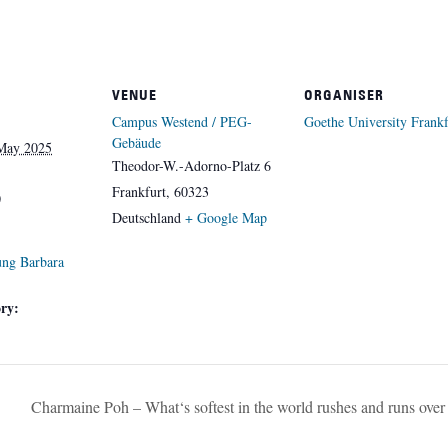
VENUE
ORGANISER
Campus Westend / PEG-
Goethe University Frankf
Gebäude
May 2025
Theodor-W.-Adorno-Platz 6
Frankfurt
,
60323
0
Deutschland
+ Google Map
ung Barbara
ry:
Charmaine Poh – What‘s softest in the world rushes and runs over 