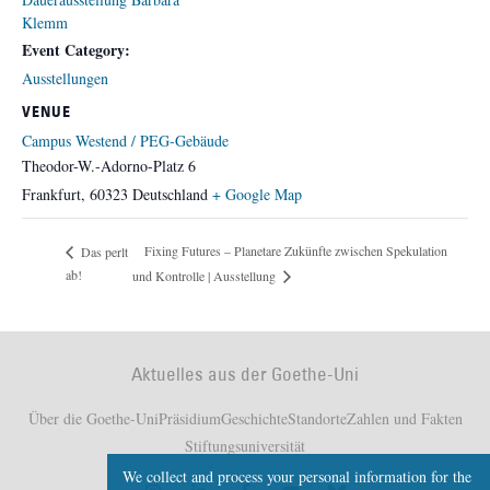
Klemm
Event Category:
Ausstellungen
VENUE
Campus Westend / PEG-Gebäude
Theodor-W.-Adorno-Platz 6
Frankfurt
,
60323
Deutschland
+ Google Map
Fixing Futures – Planetare Zukünfte zwischen Spekulation
Das perlt
ab!
und Kontrolle | Ausstellung
Aktuelles aus der Goethe-Uni
Über die Goethe-Uni
Präsidium
Geschichte
Standorte
Zahlen und Fakten
Stiftungsuniversität
We collect and process your personal information for the