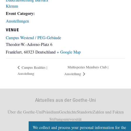
Klemm
Event Category:
Ausstellungen
VENUE
Campus Westend / PEG-Gebäude
Theodor-W.-Adorno-Platz 6
Frankfurt
,
60323
Deutschland
+ Google Map
Multispezies Members Club |
Campus Realities |
Ausstellung
Ausstellung
Aktuelles aus der Goethe-Uni
Über die Goethe-Uni
Präsidium
Geschichte
Standorte
Zahlen und Fakten
Stiftungsuniversität
We collect and process your personal information for the