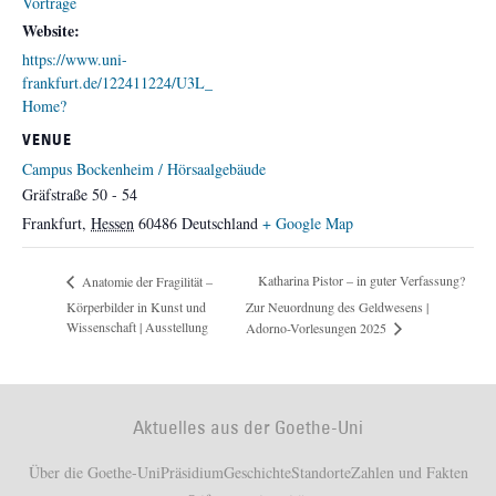
Vorträge
Website:
https://www.uni-
frankfurt.de/122411224/U3L_
Home?
VENUE
Campus Bockenheim / Hörsaalgebäude
Gräfstraße 50 - 54
Frankfurt
,
Hessen
60486
Deutschland
+ Google Map
Katharina Pistor – in guter Verfassung?
Anatomie der Fragilität –
Körperbilder in Kunst und
Zur Neuordnung des Geldwesens |
Wissenschaft | Ausstellung
Adorno-Vorlesungen 2025
Aktuelles aus der Goethe-Uni
Über die Goethe-Uni
Präsidium
Geschichte
Standorte
Zahlen und Fakten