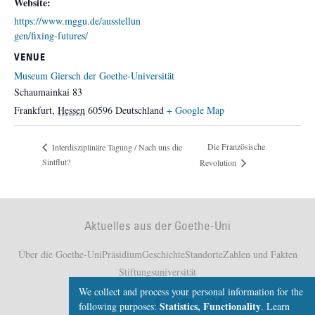
Website:
https://www.mggu.de/ausstellun
gen/fixing-futures/
VENUE
Museum Giersch der Goethe-Universität
Schaumainkai 83
Frankfurt
,
Hessen
60596
Deutschland
+ Google Map
Die Französische
Interdisziplinäre Tagung / Nach uns die
Sintflut?
Revolution
Aktuelles aus der Goethe-Uni
Über die Goethe-Uni
Präsidium
Geschichte
Standorte
Zahlen und Fakten
Stiftungsuniversität
We collect and process your personal information for the
Statistics, Functionality
following purposes:
.
Learn