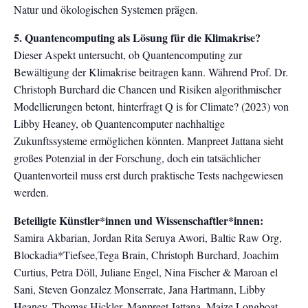
Natur und ökologischen Systemen prägen.
5. Quantencomputing als Lösung für die Klimakrise?
Dieser Aspekt untersucht, ob Quantencomputing zur
Bewältigung der Klimakrise beitragen kann. Während Prof. Dr.
Christoph Burchard die Chancen und Risiken algorithmischer
Modellierungen betont, hinterfragt Q is for Climate? (2023) von
Libby Heaney, ob Quantencomputer nachhaltige
Zukunftssysteme ermöglichen könnten. Manpreet Jattana sieht
großes Potenzial in der Forschung, doch ein tatsächlicher
Quantenvorteil muss erst durch praktische Tests nachgewiesen
werden.
Beteiligte Künstler*innen und Wissenschaftler*innen:
Samira Akbarian, Jordan Rita Seruya Awori, Baltic Raw Org,
Blockadia*Tiefsee,Tega Brain, Christoph Burchard, Joachim
Curtius, Petra Döll, Juliane Engel, Nina Fischer & Maroan el
Sani, Steven Gonzalez Monserrate, Jana Hartmann, Libby
Heaney, Thomas Hickler, Manpreet Jattana, Maize Longboat,