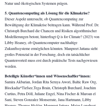
Natur und ökologischen Systemen prägen.
5. Quantencomputing als Lösung für die Klimakrise?
Dieser Aspekt untersucht, ob Quantencomputing zur
Bewältigung der Klimakrise beitragen kann. Während Prof. Dr.
Christoph Burchard die Chancen und Risiken algorithmischer
Modellierungen betont, hinterfragt Q is for Climate? (2023) von
Libby Heaney, ob Quantencomputer nachhaltige
Zukunftssysteme ermöglichen könnten. Manpreet Jattana sieht
großes Potenzial in der Forschung, doch ein tatsächlicher
Quantenvorteil muss erst durch praktische Tests nachgewiesen
werden.
Beteiligte Künstler*innen und Wissenschaftler*innen:
Samira Akbarian, Jordan Rita Seruya Awori, Baltic Raw Org,
Blockadia*Tiefsee,Tega Brain, Christoph Burchard, Joachim
Curtius, Petra Döll, Juliane Engel, Nina Fischer & Maroan el
Sani, Steven Gonzalez Monserrate, Jana Hartmann, Libby
Heaney, Thomas Hickler, Manpreet Jattana, Maize Longboat,