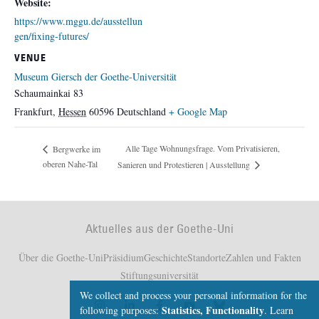
Website:
https://www.mggu.de/ausstellun
gen/fixing-futures/
VENUE
Museum Giersch der Goethe-Universität
Schaumainkai 83
Frankfurt
,
Hessen
60596
Deutschland
+ Google Map
Alle Tage Wohnungsfrage. Vom Privatisieren,
Bergwerke im
oberen Nahe-Tal
Sanieren und Protestieren | Ausstellung
Aktuelles aus der Goethe-Uni
Über die Goethe-Uni
Präsidium
Geschichte
Standorte
Zahlen und Fakten
Stiftungsuniversität
We collect and process your personal information for the
Statistics, Functionality
following purposes:
.
Learn