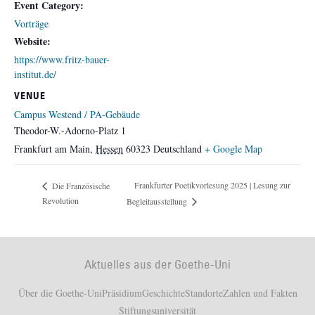
Event Category:
Vorträge
Website:
https://www.fritz-bauer-
institut.de/
VENUE
Campus Westend / PA-Gebäude
Theodor-W.-Adorno-Platz 1
Frankfurt am Main
,
Hessen
60323
Deutschland
+ Google Map
Frankfurter Poetikvorlesung 2025 | Lesung zur
Die Französische
Revolution
Begleitausstellung
Aktuelles aus der Goethe-Uni
Über die Goethe-Uni
Präsidium
Geschichte
Standorte
Zahlen und Fakten
Stiftungsuniversität