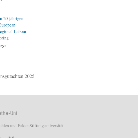
m 20-jährigen
 European
egional Labour
oring
ry:
densgutachten 2025
ethe-Uni
ahlen und Fakten
Stiftungsuniversität