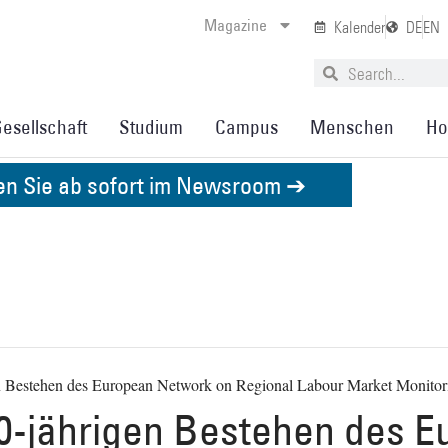
Magazine
Kalender
DE
EN
esellschaft
Studium
Campus
Menschen
Ho
den Sie ab sofort im Newsroom ➔
n Bestehen des European Network on Regional Labour Market Monitor
0-jährigen Bestehen des E