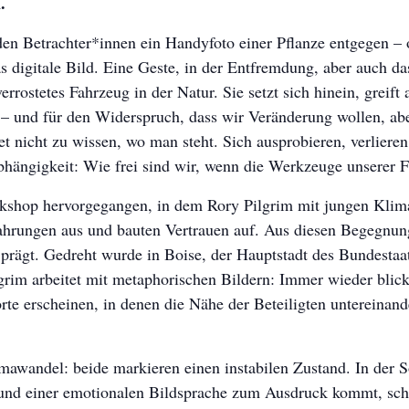
.
den Betrachter*innen ein Handyfoto einer Pflanze entgegen – o
das digitale Bild. Eine Geste, in der Entfremdung, aber auch
rrostetes Fahrzeug in der Natur. Sie setzt sich hinein, greift
 – und für den Widerspruch, dass wir Veränderung wollen, abe
 nicht zu wissen, wo man steht. Sich ausprobieren, verliere
bhängigkeit: Wie frei sind wir, wenn die Werkzeuge unserer F
kshop hervorgegangen, in dem Rory Pilgrim mit jungen Klim
fahrungen aus und bauten Vertrauen auf. Aus diesen Begegnun
ch prägt. Gedreht wurde in Boise, der Hauptstadt des Bundesta
grim arbeitet mit metaphorischen Bildern: Immer wieder blic
orte erscheinen, in denen die Nähe der Beteiligten untereinan
awandel: beide markieren einen instabilen Zustand. In der S
 und einer emotionalen Bildsprache zum Ausdruck kommt, sche