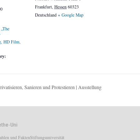
Frankfurt
,
Hessen
60323
00
Deutschland
+ Google Map
 „The
“
g, HD Film,
ry:
atisieren, Sanieren und Protestieren | Ausstellung
ethe-Uni
ahlen und Fakten
Stiftungsuniversität