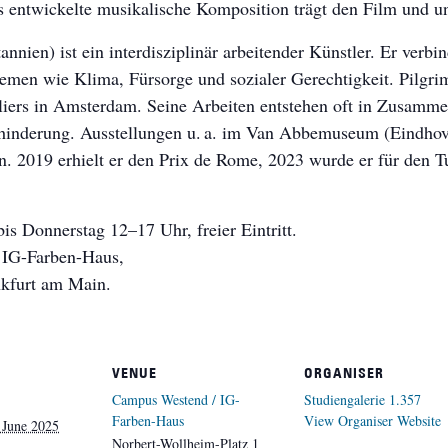
ns entwickelte musikalische Komposition trägt den Film und u
annien) ist ein interdisziplinär arbeitender Künstler. Er ver
emen wie Klima, Fürsorge und sozialer Gerechtigkeit. Pilgri
iers in Amsterdam. Seine Arbeiten entstehen oft in Zusamme
inderung. Ausstellungen u. a. im Van Abbemuseum (Eindhoven
. 2019 erhielt er den Prix de Rome, 2023 wurde er für den Tu
s Donnerstag 12–17 Uhr, freier Eintritt.
 IG-Farben-Haus,
nkfurt am Main.
VENUE
ORGANISER
Campus Westend / IG-
Studiengalerie 1.357
Farben-Haus
View Organiser Website
 June 2025
Norbert-Wollheim-Platz 1