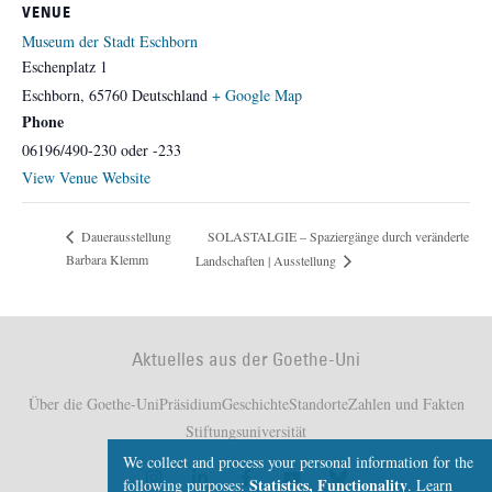
VENUE
Museum der Stadt Eschborn
Eschenplatz 1
Eschborn
,
65760
Deutschland
+ Google Map
Phone
06196/490-230 oder -233
View Venue Website
SOLASTALGIE – Spaziergänge durch veränderte
Dauerausstellung
Barbara Klemm
Landschaften | Ausstellung
Aktuelles aus der Goethe-Uni
Über die Goethe-Uni
Präsidium
Geschichte
Standorte
Zahlen und Fakten
Stiftungsuniversität
We collect and process your personal information for the
Statistics, Functionality
following purposes:
.
Learn