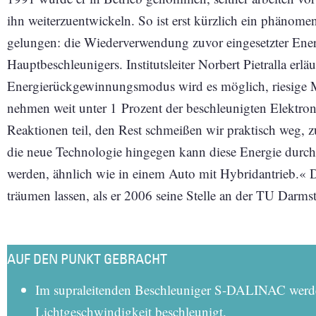
ihn weiterzuentwickeln. So ist erst kürzlich ein phänom
gelungen: die Wieder­verwendung zuvor eingesetzter Ene
Hauptbeschleunigers. Institutsleiter Norbert Pietralla erl
Energierückgewinnungsmodus wird es möglich, riesige 
nehmen weit unter 1 Prozent der beschleunigten Elektrone
Reaktionen teil, den Rest schmeißen wir praktisch weg, 
die neue Technologie hingegen kann diese Energie durch
werden, ähnlich wie in einem Auto mit Hybridantrieb.« Da
träumen lassen, als er 2006 seine Stelle an der TU Darmst
AUF DEN PUNKT GEBRACHT
Im supraleitenden Beschleuniger S-DALINAC werden
Lichtgeschwindigkeit beschleunigt.