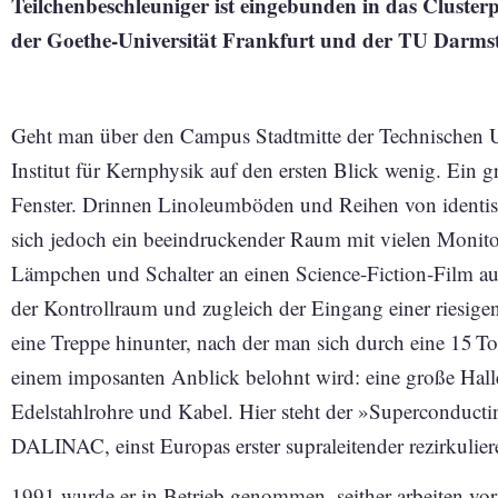
Teilchenbeschleuniger ist eingebunden in das Clus
der Goethe-Universität Frankfurt und der TU Darmsta
Geht man über den Campus Stadtmitte der Technischen Un
Institut für Kernphysik auf den ersten Blick wenig. Ein 
Fenster. Drinnen Linoleumböden und Reihen von identisch
sich jedoch ein beeindruckender Raum mit ­vielen Monito
Lämpchen und Schalter an einen Science-­Fiction-Film au
der Kontrollraum und zugleich der Eingang einer riesigen
eine Treppe hinunter, nach der man sich durch eine 15 
einem imposanten Anblick belohnt wird: eine große Halle 
Edelstahlrohre und Kabel. Hier steht der »Superconducti
DALINAC, einst Europas erster supra­leitender rezirkulie
1991 wurde er in Betrieb genommen, seither arbeiten vor