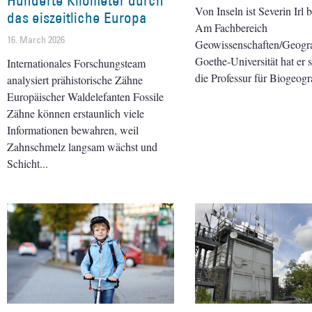
Hunderte Kilometer durch
Von Inseln ist Severin Irl b
das eiszeitliche Europa
Am Fachbereich
16. March 2026
Geowissenschaften/Geogra
Goethe-Universität hat er 
Internationales Forschungsteam
die Professur für Biogeog
analysiert prähistorische Zähne
Europäischer Waldelefanten Fossile
Zähne können erstaunlich viele
Informationen bewahren, weil
Zahnschmelz langsam wächst und
Schicht