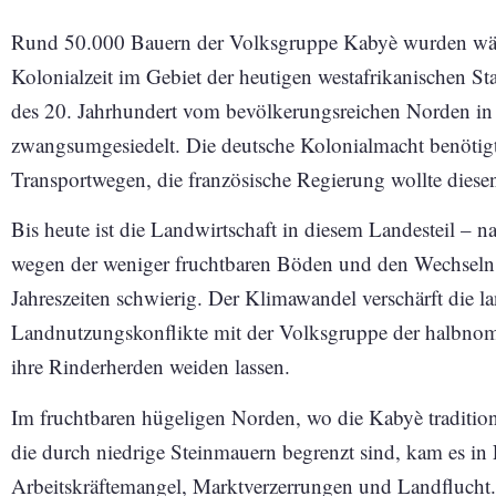
Rund 50.000 Bauern der Volksgruppe Kabyè wurden wäh
Kolonialzeit im Gebiet der heutigen westafrikanischen S
des 20. Jahrhundert vom bevölkerungsreichen Norden in 
zwangsumgesiedelt. Die deutsche Kolonialmacht benötig
Transportwegen, die französische Regierung wollte diesen
Bis heute ist die Landwirtschaft in diesem Landesteil – 
wegen der weniger fruchtbaren Böden und den Wechseln 
Jahreszeiten schwierig. Der Klimawandel verschärft die l
Landnutzungskonflikte mit der Volksgruppe der halbnoma
ihre Rinderherden weiden lassen.
Im fruchtbaren hügeligen Norden, wo die Kabyè traditione
die durch niedrige Steinmauern begrenzt sind, kam es i
Arbeitskräftemangel, Marktverzerrungen und Landflucht.