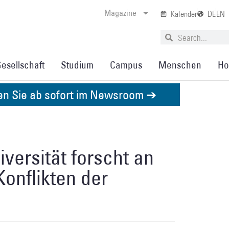
Magazine
Kalender
DE
EN
esellschaft
Studium
Campus
Menschen
Ho
den Sie ab sofort im Newsroom ➔
versität forscht an
Konflikten der