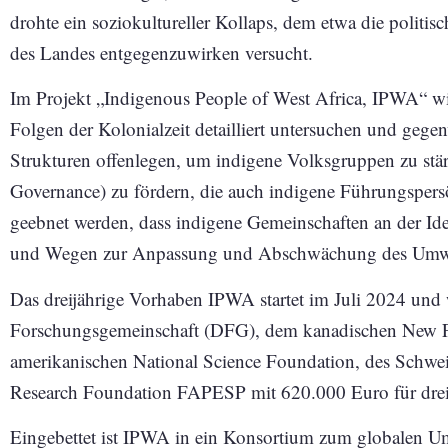
drohte ein soziokultureller Kollaps, dem etwa die politi
des Landes entgegenzuwirken versucht.
Im Projekt „Indigenous People of West Africa, IPWA“ wil
Folgen der Kolonialzeit detailliert untersuchen und gegenw
Strukturen offenlegen, um indigene Volksgruppen zu st
Governance) zu fördern, die auch indigene Führungspersö
geebnet werden, dass indigene Gemeinschaften an der Id
und Wegen zur Anpassung und Abschwächung des Umwelt
Das dreijährige Vorhaben IPWA startet im Juli 2024 und
Forschungsgemeinschaft (DFG), dem kanadischen New Fr
amerikanischen National Science Foundation, des Schwei
Research Foundation FAPESP mit 620.000 Euro für drei 
Eingebettet ist IPWA in ein Konsortium zum globalen U