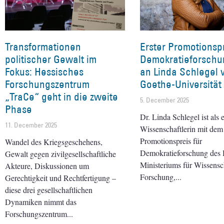
Transformationen
Erster Promotionspr
politischer Gewalt im
Demokratieforschu
Fokus: Hessisches
an Linda Schlegel 
Forschungszentrum
Goethe-Universität
„TraCe“ geht in die zweite
5. December 2025
Phase
Dr. Linda Schlegel ist als e
11. December 2025
Wissenschaftlerin mit dem
Promotionspreis für
Wandel des Kriegsgeschehens,
Demokratieforschung des 
Gewalt gegen zivilgesellschaftliche
Ministeriums für Wissensc
Akteure, Diskussionen um
Forschung,
Gerechtigkeit und Rechtfertigung –
diese drei gesellschaftlichen
Dynamiken nimmt das
Forschungszentrum