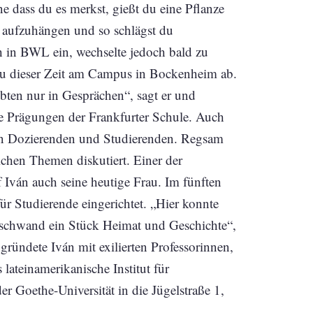
e dass du es merkst, gießt du eine Pflanze
n aufzuhängen und so schlägst du
ch in BWL ein, wechselte jedoch bald zu
 zu dieser Zeit am Campus in Bockenheim ab.
ebten nur in Gesprächen“, sagt er und
e Prägungen der Frankfurter Schule. Auch
en Dozierenden und Studierenden. Regsam
ichen Themen diskutiert. Einer der
f Iván auch seine heutige Frau. Im fünften
 Studierende eingerichtet. „Hier konnte
rschwand ein Stück Heimat und Geschichte“,
 gründete Iván mit exilierten Professorinnen,
lateinamerikanische Institut für
er Goethe-Universität in die Jügelstraße 1,