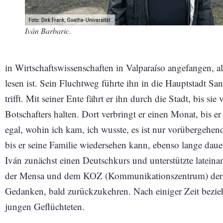
Iván Barbaric.
in Wirtschaftswissenschaften in Valparaíso angefangen, 
lesen ist. Sein Fluchtweg führte ihn in die Hauptstadt S
trifft. Mit seiner Ente fährt er ihn durch die Stadt, bis 
Botschafters halten. Dort verbringt er einen Monat, bis e
egal, wohin ich kam, ich wusste, es ist nur vorübergehend
bis er seine Familie wiedersehen kann, ebenso lange dauer
Iván zunächst einen Deutschkurs und unterstützte lateina
der Mensa und dem KOZ (Kommunikationszentrum) der G
Gedanken, bald zurückzukehren. Nach einiger Zeit bezi
jungen Geflüchteten.