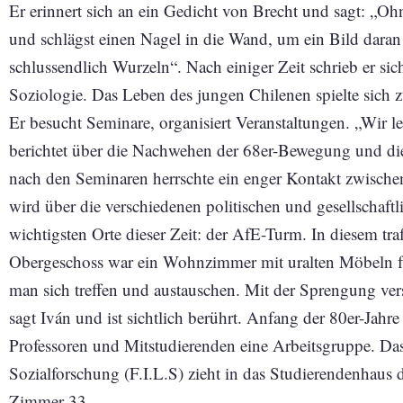
Er erinnert sich an ein Gedicht von Brecht und sagt: „Ohn
und schlägst einen Nagel in die Wand, um ein Bild dara
schlussendlich Wurzeln“. Nach einiger Zeit schrieb er si
Soziologie. Das Leben des jungen Chilenen spielte sich
Er besucht Seminare, organisiert Veranstaltungen. „Wir l
berichtet über die Nachwehen der 68er-Bewegung und di
nach den Seminaren herrschte ein enger Kontakt zwisch
wird über die verschiedenen politischen und gesellschaftl
wichtigsten Orte dieser Zeit: der AfE-Turm. In diesem tra
Obergeschoss war ein Wohnzimmer mit uralten Möbeln für
man sich treffen und austauschen. Mit der Sprengung ve
sagt Iván und ist sichtlich berührt. Anfang der 80er-Jahre
Professoren und Mitstudierenden eine Arbeitsgruppe. Das 
Sozialforschung (F.I.L.S) zieht in das Studierendenhaus d
Zimmer 33.