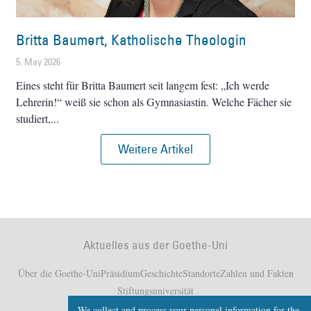
Britta Baumert, Katholische Theologin
5. May 2026
Eines steht für Britta Baumert seit langem fest: „Ich werde
Lehrerin!“ weiß sie schon als Gymnasiastin. Welche Fächer sie
studiert,
Weitere Artikel
Aktuelles aus der Goethe-Uni
Über die Goethe-Uni
Präsidium
Geschichte
Standorte
Zahlen und Fakten
Stiftungsuniversität
We collect and process your personal information for the