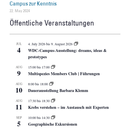
Campus zur Kenntnis
22. May 2024
Öffentliche Veranstaltungen
JUL
4. July 2026
bis
9. August 2026
4
WDC-Campus-Ausstellung: dreams, ideas &
prototypes
AUG
15:00
bis
17:00
9
Multispezies Members Club | Führungen
AUG
8:00
bis
18:00
10
Dauerausstellung Barbara Klemm
AUG
17:30
bis
18:30
11
Krebs verstehen – im Austausch mit Experten
SEP
10:00
bis
14:30
5
Geographische Exkursionen