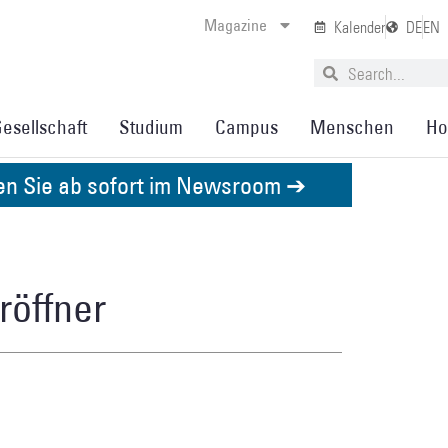
Magazine
Kalender
DE
EN
esellschaft
Studium
Campus
Menschen
Ho
den Sie ab sofort im Newsroom ➔
röffner