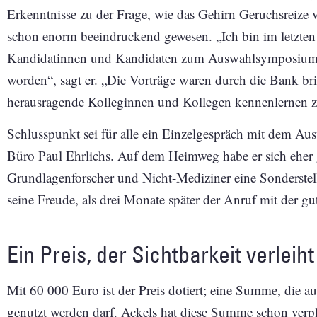
Erkenntnisse zu der Frage, wie das Gehirn Geruchsreize v
schon enorm beeindruckend gewesen. „Ich bin im letzte
Kandidatinnen und Kandidaten zum Auswahlsymposium 
worden“, sagt er. „Die Vorträge waren durch die Bank brill
herausragende Kolleginnen und Kollegen kennenlernen z
Schlusspunkt sei für alle ein Einzelgespräch mit dem Au
Büro Paul Ehrlichs. Auf dem Heimweg habe er sich eher 
Grundlagenforscher und Nicht-Mediziner eine Sonderst
seine Freude, als drei Monate später der Anruf mit der g
Ein Preis, der Sichtbarkeit verleiht
Mit 60 000 Euro ist der Preis dotiert; eine Summe, die au
genutzt werden darf. Ackels hat diese Summe schon verpl