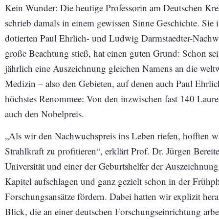
Kein Wunder: Die heutige Professorin am Deutschen Kr
schrieb damals in einem gewissen Sinne Geschichte. Sie i
dotierten Paul Ehrlich- und Ludwig Darmstaedter-Nachwuc
große Beachtung stieß, hat einen guten Grund: Schon seit
jährlich eine Auszeichnung gleichen Namens an die wel
Medizin – also den Gebieten, auf denen auch Paul Ehrlich
höchstes Renommee: Von den inzwischen fast 140 Laureat
auch den Nobelpreis.
„Als wir den Nachwuchspreis ins Leben riefen, hofften wir
Strahlkraft zu profitieren“, erklärt Prof. Dr. Jürgen Bere
Universität und einer der Geburtshelfer der Auszeichnun
Kapitel aufschlagen und ganz gezielt schon in der Frühph
Forschungsansätze fördern. Dabei hatten wir explizit her
Blick, die an einer deutschen Forschungseinrichtung arbei