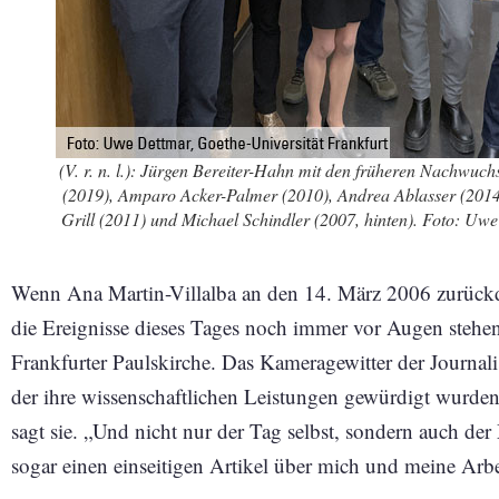
(V. r. n. l.): Jürgen Bereiter-Hahn mit den früheren Nachwu
(2019), Amparo Acker-Palmer (2010), Andrea Ablasser (2014)
Grill (2011) und Michael Schindler (2007, hinten). Foto: Uwe
Wenn Ana Martin-Villalba an den 14. März 2006 zurückde
die Ereignisse dieses Tages noch immer vor Augen stehen: 
Frankfurter Paulskirche. Das Kameragewitter der Journali
der ihre wissenschaftlichen Leistungen gewürdigt wurden.
sagt sie. „Und nicht nur der Tag selbst, sondern auch d
sogar einen einseitigen Artikel über mich und meine Arbe