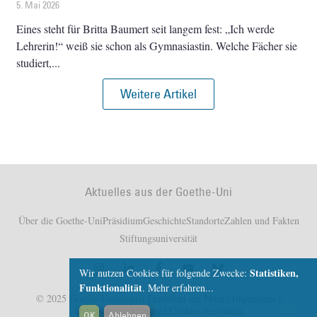
5. Mai 2026
Eines steht für Britta Baumert seit langem fest: „Ich werde
Lehrerin!“ weiß sie schon als Gymnasiastin. Welche Fächer sie
studiert,
Weitere Artikel
Aktuelles aus der Goethe-Uni
Über die Goethe-Uni
Präsidium
Geschichte
Standorte
Zahlen und Fakten
Stiftungsuniversität
Statistiken,
Wir nutzen Cookies für folgende Zwecke:
Funktionalität
.
Mehr erfahren...
© 2025 Goethe-Universität Frankfurt am Main |
Impressum
|
Datenschutzerklärung
|
Cookies verwalten
OK
Ablehnen