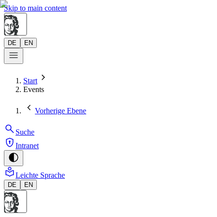
Skip to main content
DE
EN
Start
Events
Vorherige Ebene
Suche
Intranet
Leichte Sprache
DE
EN