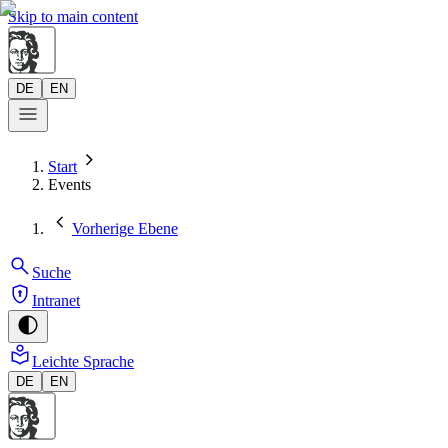
Skip to main content
DE
EN
Start
Events
Vorherige Ebene
Suche
Intranet
Leichte Sprache
DE
EN