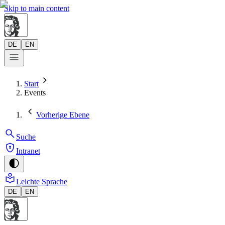
Skip to main content
DE
EN
Start
Events
Vorherige Ebene
Suche
Intranet
Leichte Sprache
DE
EN