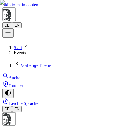
Skip to main content
DE
EN
Start
Events
Vorherige Ebene
Suche
Intranet
Leichte Sprache
DE
EN