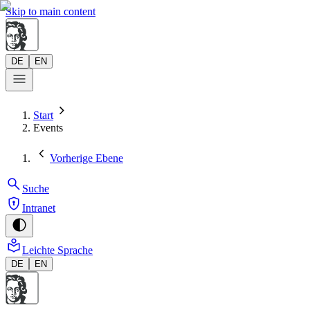
Skip to main content
DE
EN
Start
Events
Vorherige Ebene
Suche
Intranet
Leichte Sprache
DE
EN