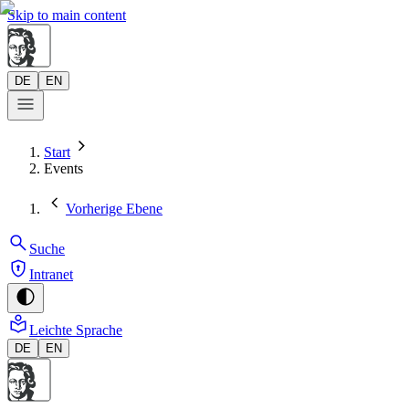
Skip to main content
DE
EN
Start
Events
Vorherige Ebene
Suche
Intranet
Leichte Sprache
DE
EN