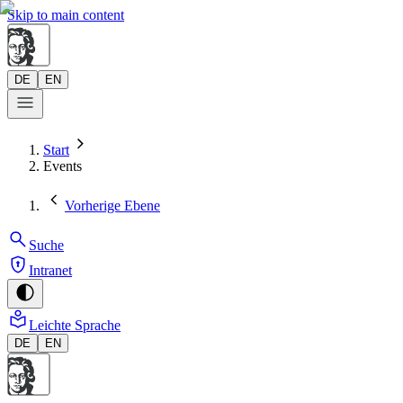
Skip to main content
DE
EN
Start
Events
Vorherige Ebene
Suche
Intranet
Leichte Sprache
DE
EN