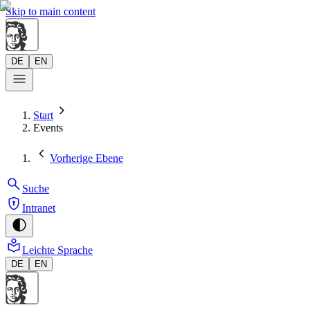
Skip to main content
DE
EN
Start
Events
Vorherige Ebene
Suche
Intranet
Leichte Sprache
DE
EN