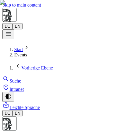
Skip to main content
DE
EN
Start
Events
Vorherige Ebene
Suche
Intranet
Leichte Sprache
DE
EN