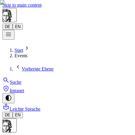
Skip to main content
DE
EN
Start
Events
Vorherige Ebene
Suche
Intranet
Leichte Sprache
DE
EN