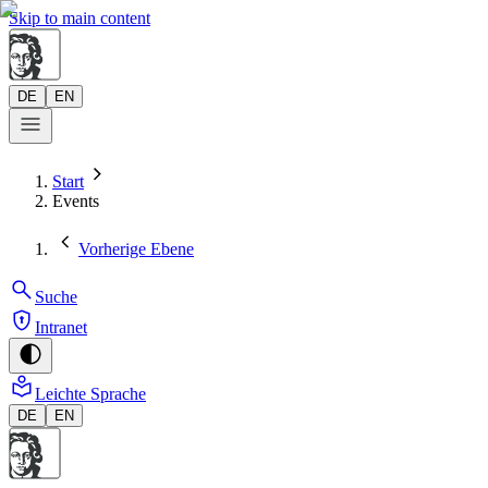
Skip to main content
DE
EN
Start
Events
Vorherige Ebene
Suche
Intranet
Leichte Sprache
DE
EN