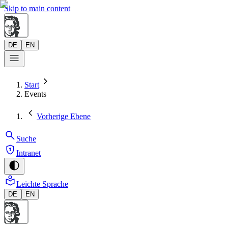
Skip to main content
DE
EN
Start
Events
Vorherige Ebene
Suche
Intranet
Leichte Sprache
DE
EN