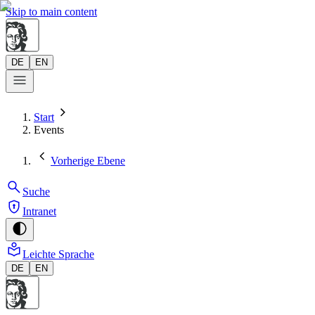
Skip to main content
DE
EN
Start
Events
Vorherige Ebene
Suche
Intranet
Leichte Sprache
DE
EN