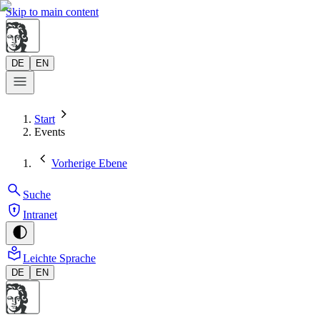
Skip to main content
DE
EN
Start
Events
Vorherige Ebene
Suche
Intranet
Leichte Sprache
DE
EN