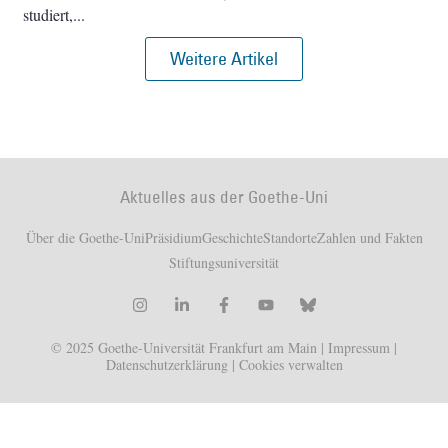
studiert,
Weitere Artikel
Aktuelles aus der Goethe-Uni
Über die Goethe-Uni
Präsidium
Geschichte
Standorte
Zahlen und Fakten
Stiftungsuniversität
© 2025 Goethe-Universität Frankfurt am Main |
Impressum
|
Datenschutzerklärung
|
Cookies verwalten