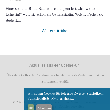
5. Mai 2026
Eines steht für Britta Baumert seit langem fest: „Ich werde
Lehrerin!“ weiß sie schon als Gymnasiastin. Welche Fächer sie
studiert,
Weitere Artikel
Aktuelles aus der Goethe-Uni
Über die Goethe-Uni
Präsidium
Geschichte
Standorte
Zahlen und Fakten
Stiftungsuniversität
Statistiken,
Wir nutzen Cookies für folgende Zwecke:
Funktionalität
.
Mehr erfahren...
© 2025 Goethe-Universität Frankfurt am Main |
Impressum
|
Datenschutzerklärung
|
Cookies verwalten
OK
Ablehnen