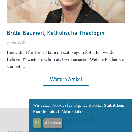
Britta Baumert, Katholische Theologin
5. Mai 2026
Eines steht für Britta Baumert seit langem fest: „Ich werde
Lehrerin!“ weiß sie schon als Gymnasiastin. Welche Fächer sie
studiert,
Weitere Artikel
Statistiken,
Wir nutzen Cookies für folgende Zwecke:
Funktionalität
.
Mehr erfahren...
Aktuelles aus der Goethe-Uni
OK
Ablehnen
Über die Goethe-Uni
Präsidium
Geschichte
Standorte
Zahlen und Fakten