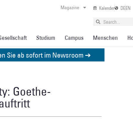
Magazine
Kalender
DE
EN
Gesellschaft
Studium
Campus
Menschen
Ho
den Sie ab sofort im Newsroom ➔
ty: Goethe-
uftritt