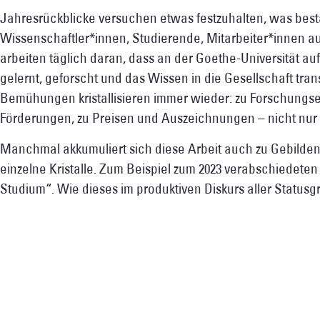
Jahresrückblicke versuchen etwas festzuhalten, was bestän
Wissenschaftler*innen, Studierende, Mitarbeiter*innen a
arbeiten täglich daran, dass an der Goethe-Universität au
gelernt, geforscht und das Wissen in die Gesellschaft trans
Bemühungen kristallisieren immer wieder: zu Forschungs
Förderungen, zu Preisen und Auszeichnungen – nicht nur 
Manchmal akkumuliert sich diese Arbeit auch zu Gebilden,
einzelne Kristalle. Zum Beispiel zum 2023 verabschiedeten
Studium“. Wie dieses im produktiven Diskurs aller Status
ausgehandelt und zu einem spezifischen Goethe-Uni-Leitb
„das ist etwas, das ich so wie an der Goethe-Universität n
habe“, sagt meine Kollegin Christiane Thompson im Intervi
Lehre & Studium
.
Unsere Wissenschaftler*innen, Fachreferent*innen und 
auch an einem weiteren Prozess mitgewirkt, der im März 20