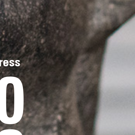
ress
0