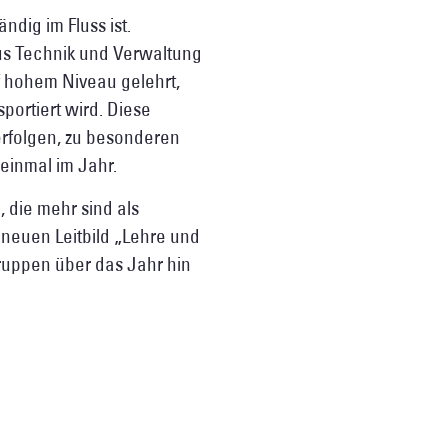
dig im Fluss ist.
us Technik und Verwaltung
f hohem Niveau gelehrt,
portiert wird. Diese
erfolgen, zu besonderen
einmal im Jahr.
 die mehr sind als
 neuen Leitbild „Lehre und
gruppen über das Jahr hin
ild entwickelt wurde,
och nie vorher erlebt
ew, zu lesen in der Rubrik
Studierenden haben 2023
24 zum Erfolg führte: Die