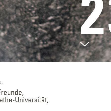
2
ät
Freunde,
the-Universität,