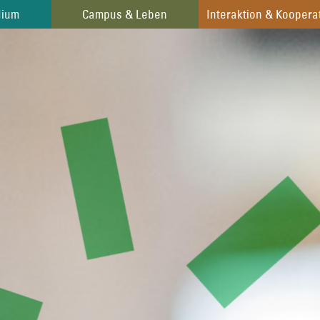
dium
dium
Campus & Leben
Campus & Leben
Interaktion & Koopera
Interaktion & Koopera