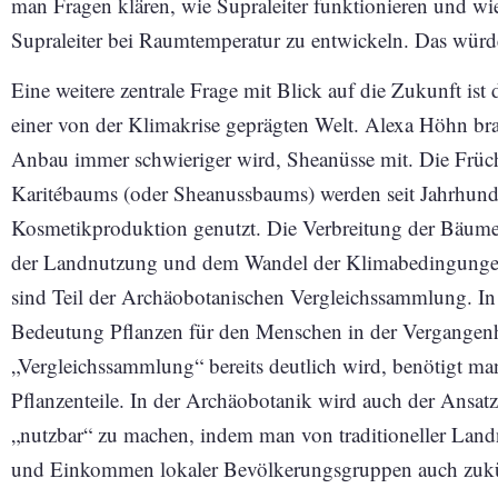
man Fragen klären, wie Supraleiter funktionieren und 
Supraleiter bei Raumtemperatur zu entwickeln. Das würde
Eine weitere zentrale Frage mit Blick auf die Zukunft is
einer von der Klimakrise geprägten Welt. Alexa Höhn brac
Anbau immer schwieriger wird, Sheanüsse mit. Die Früc
Karitébaums (oder Sheanussbaums) werden seit Jahrhund
Kosmetikproduktion genutzt. Die Verbreitung der Bäume 
der Landnutzung und dem Wandel der Klimabedingungen 
sind Teil der Archäobotanischen Vergleichssammlung. In 
Bedeutung Pflanzen für den Menschen in der Vergangenh
„Vergleichssammlung“ bereits deutlich wird, benötigt ma
Pflanzenteile. In der Archäobotanik wird auch der Ansatz
„nutzbar“ zu machen, indem man von traditioneller Landn
und Einkommen lokaler Bevölkerungsgruppen auch zukü