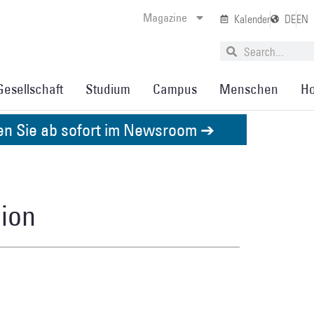
Magazine
Kalender
DE
EN
Gesellschaft
Studium
Campus
Menschen
Ho
den Sie ab sofort im Newsroom ➔
sion