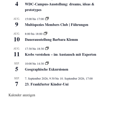
4
WDC-Campus-Ausstellung: dreams, ideas &
prototypes
AUG.
15:00
bis
17:00
9
Multispezies Members Club | Führungen
AUG.
8:00
bis
18:00
10
Dauerausstellung Barbara Klemm
AUG.
17:30
bis
18:30
11
Krebs verstehen – im Austausch mit Experten
SEP.
10:00
bis
14:30
5
Geographische Exkursionen
SEP.
7. September 2026, 9:30
bis
10. September 2026, 17:00
7
23. Frankfurter Kinder-Uni
Kalender anzeigen