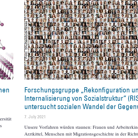
onen
Forschungsgruppe „Rekonfiguration u
Internalisierung von Sozialstruktur“ (RI
untersucht sozialen Wandel der Gegen
7. July 2021
rsität
s
Unsere Vorfahren würden staunen: Frauen und Arbeiterkin
Arztkittel, Menschen mit Migrationsgeschichte in der Rich