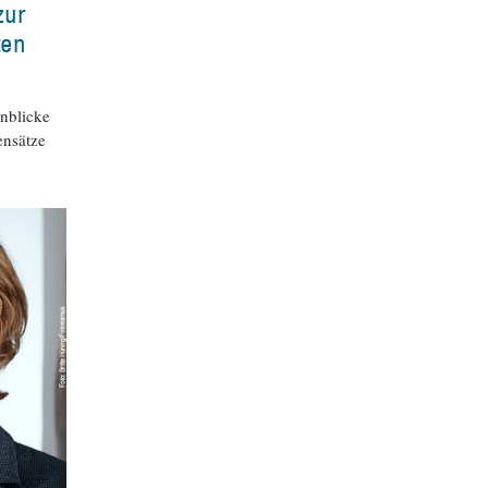
zur
ten
nblicke
ensätze