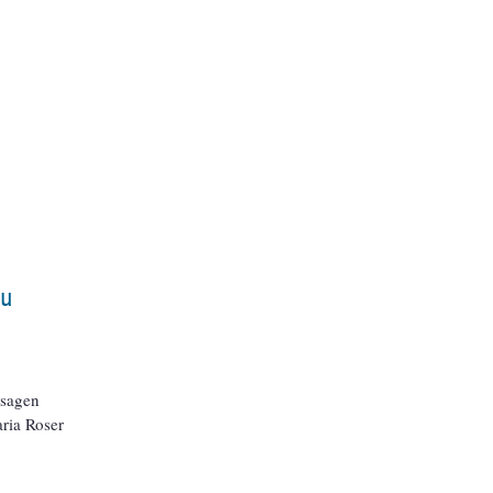
zu
rsagen
ria Roser