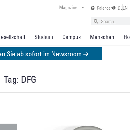
Magazine
Kalender
DE
EN
esellschaft
Studium
Campus
Menschen
Ho
den Sie ab sofort im Newsroom ➔
Tag: DFG