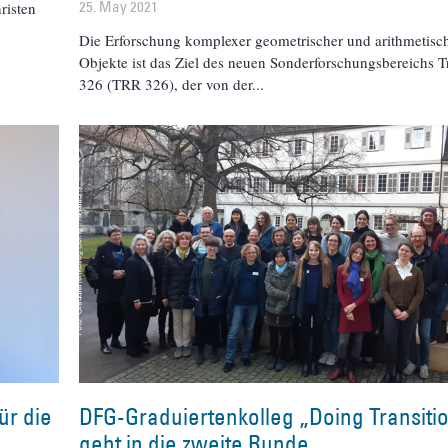
25. May 2021
risten
Die Erforschung komplexer geometrischer und arithmetisc
Objekte ist das Ziel des neuen Sonderforschungsbereichs T
326 (TRR 326), der von der
ür die
DFG-Graduiertenkolleg „Doing Transiti
geht in die zweite Runde