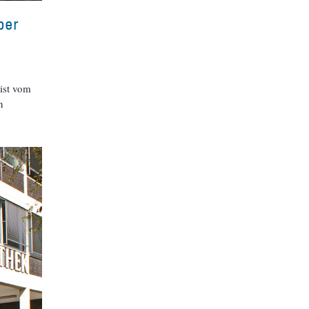
ber
 ist vom
n