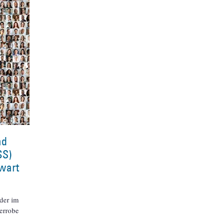
nd
SS)
wart
der im
terrobe