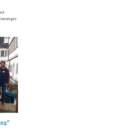
her
ransregio
ons“